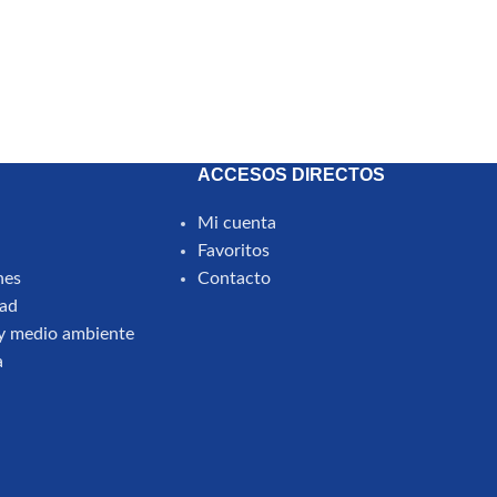
ACCESOS DIRECTOS
Mi cuenta
Favoritos
nes
Contacto
dad
d y medio ambiente
a