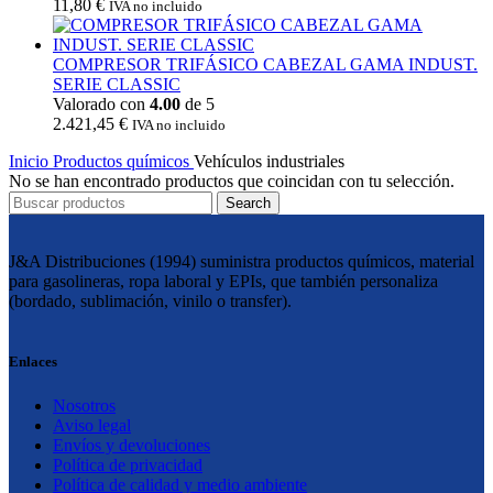
11,80
€
IVA no incluido
COMPRESOR TRIFÁSICO CABEZAL GAMA INDUST.
SERIE CLASSIC
Valorado con
4.00
de 5
2.421,45
€
IVA no incluido
Inicio
Productos químicos
Vehículos industriales
No se han encontrado productos que coincidan con tu selección.
Search
J&A Distribuciones (1994) suministra productos químicos, material
para gasolineras, ropa laboral y EPIs, que también personaliza
(bordado, sublimación, vinilo o transfer).
Enlaces
Nosotros
Aviso legal
Envíos y devoluciones
Política de privacidad
Política de calidad y medio ambiente