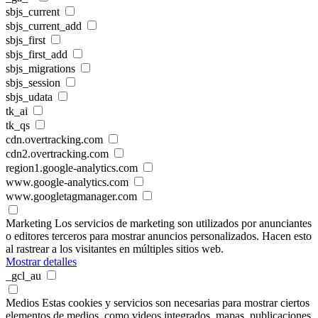
sbjs_current
sbjs_current_add
sbjs_first
sbjs_first_add
sbjs_migrations
sbjs_session
sbjs_udata
tk_ai
tk_qs
cdn.overtracking.com
cdn2.overtracking.com
region1.google-analytics.com
www.google-analytics.com
www.googletagmanager.com
Marketing
Los servicios de marketing son utilizados por anunciantes
o editores terceros para mostrar anuncios personalizados. Hacen esto
al rastrear a los visitantes en múltiples sitios web.
Mostrar detalles
_gcl_au
Medios
Estas cookies y servicios son necesarias para mostrar ciertos
elementos de medios, como videos integrados, mapas, publicaciones