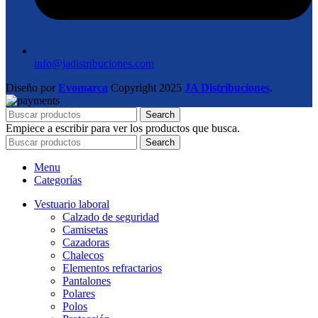
info@jadistribuciones.com
Diseño por
Evomarca
Copyright
2025
JA Distribuciones
.
Search
Empiece a escribir para ver los productos que busca.
Search
Menu
Categorías
Vestuario laboral
Calzado de seguridad
Camisetas
Cazadoras
Chalecos
Elementos refractarios
Pantalones
Polares
Polos