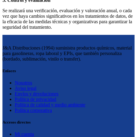
5. Control y evaluación
Se realizará una verificación, evaluación y valoración anual, o cada
vez que haya cambios significativos en los tratamientos de datos, de
la eficacia de las medidas técnicas y organizativas para garantizar la
seguridad del tratamiento.
J&A Distribuciones (1994) suministra productos químicos, material
para gasolineras, ropa laboral y EPIs, que también personaliza
(bordado, sublimación, vinilo o transfer).
Enlaces
Nosotros
Aviso legal
Envíos y devoluciones
Política de privacidad
Política de calidad y medio ambiente
Política corporativa
Accesos directos
Mi cuenta