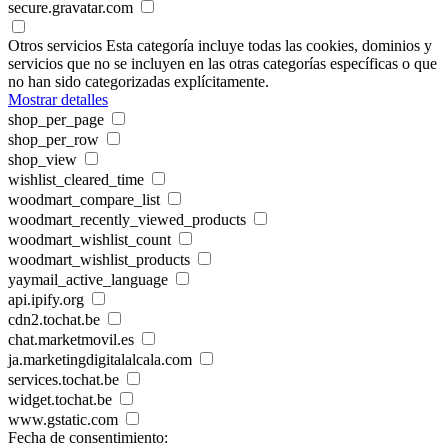
secure.gravatar.com
Otros servicios
Esta categoría incluye todas las cookies, dominios y
servicios que no se incluyen en las otras categorías específicas o que
no han sido categorizadas explícitamente.
Mostrar detalles
shop_per_page
shop_per_row
shop_view
wishlist_cleared_time
woodmart_compare_list
woodmart_recently_viewed_products
woodmart_wishlist_count
woodmart_wishlist_products
yaymail_active_language
api.ipify.org
cdn2.tochat.be
chat.marketmovil.es
ja.marketingdigitalalcala.com
services.tochat.be
widget.tochat.be
www.gstatic.com
Fecha de consentimiento: