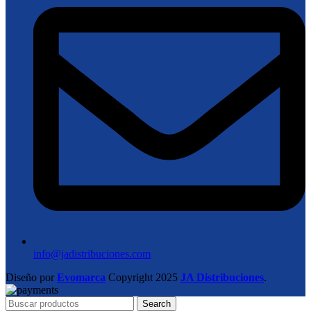
info@jadistribuciones.com
Diseño por
Evomarca
Copyright
2025
JA Distribuciones
.
Search