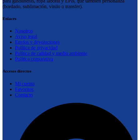
para gasolineras, ropa laboral y EPIs, que también personaliza
(bordado, sublimación, vinilo o transfer).
Enlaces
Nosotros
Aviso legal
Envíos y devoluciones
Política de privacidad
Política de calidad y medio ambiente
Política corporativa
Accesos directos
Mi cuenta
Favoritos
Contacto