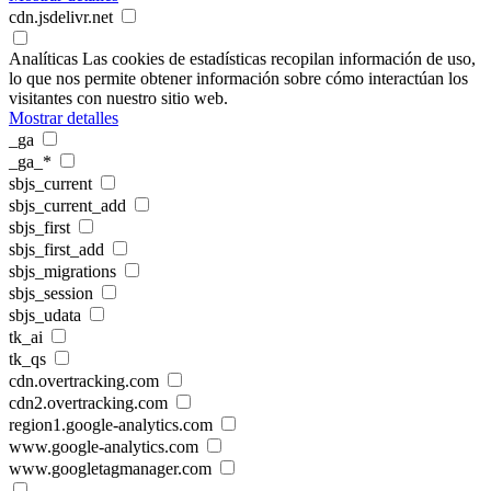
cdn.jsdelivr.net
Analíticas
Las cookies de estadísticas recopilan información de uso,
lo que nos permite obtener información sobre cómo interactúan los
visitantes con nuestro sitio web.
Mostrar detalles
_ga
_ga_*
sbjs_current
sbjs_current_add
sbjs_first
sbjs_first_add
sbjs_migrations
sbjs_session
sbjs_udata
tk_ai
tk_qs
cdn.overtracking.com
cdn2.overtracking.com
region1.google-analytics.com
www.google-analytics.com
www.googletagmanager.com