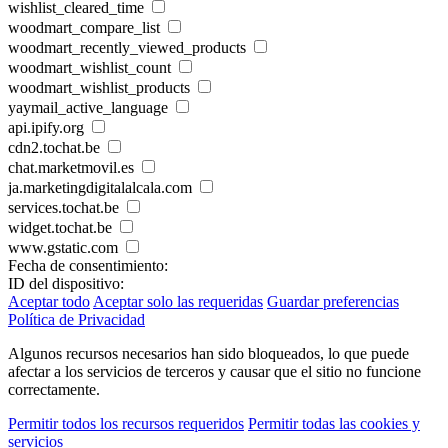
wishlist_cleared_time
woodmart_compare_list
woodmart_recently_viewed_products
woodmart_wishlist_count
woodmart_wishlist_products
yaymail_active_language
api.ipify.org
cdn2.tochat.be
chat.marketmovil.es
ja.marketingdigitalalcala.com
services.tochat.be
widget.tochat.be
www.gstatic.com
Fecha de consentimiento:
ID del dispositivo:
Aceptar todo
Aceptar solo las requeridas
Guardar preferencias
Política de Privacidad
Algunos recursos necesarios han sido bloqueados, lo que puede
afectar a los servicios de terceros y causar que el sitio no funcione
correctamente.
Permitir todos los recursos requeridos
Permitir todas las cookies y
servicios