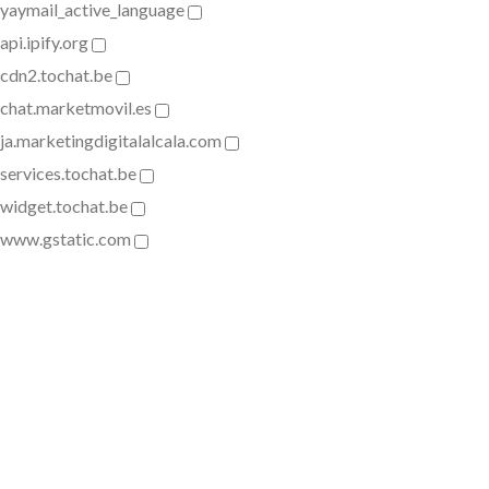
yaymail_active_language
api.ipify.org
cdn2.tochat.be
chat.marketmovil.es
ja.marketingdigitalalcala.com
services.tochat.be
widget.tochat.be
www.gstatic.com
Fecha de consentimiento:
ID del dispositivo:
Aceptar todo
Aceptar solo las requeridas
Guardar preferencias
Política de Privacidad
Algunos recursos necesarios han sido bloqueados, lo que puede
afectar a los servicios de terceros y causar que el sitio no funcione
correctamente.
Permitir todos los recursos requeridos
Permitir todas las cookies