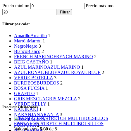
Precio mínimo
Precio máximo
Filtrar
Filtrar por color
Amarillo
Amarillo
1
Marrón
Marrón
1
Negro
Negro
3
Blanco
Blanco
2
FRENCH MARINO
FRENCH MARINO
2
BEIG CASTAÑO
1
AZUL MARINO
AZUL MARINO
1
AZUL ROYAL BLUE
AZUL ROYAL BLUE
2
VERDE BOTELLA
3
BURDEOS
BURDEOS
2
ROSA FUCSIA
1
GRAFITO
1
GRIS MEZCLA
GRIS MEZCLA
2
VERDE KELLY
1
Productos destacados
KAKI
KAKI
1
NARANJA
NARANJA
3
ROSA PALIDO
2
PANTALÓN STRETCH MULTIBOLSILLOS
PÚRPURA
2
Valorado con
5.00
de 5
BEIG ARENA
2