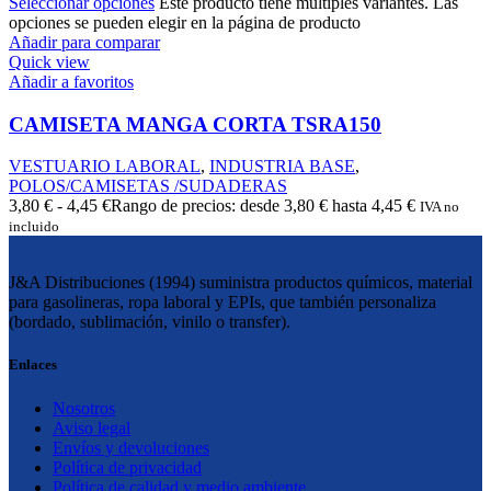
Seleccionar opciones
Este producto tiene múltiples variantes. Las
opciones se pueden elegir en la página de producto
Añadir para comparar
Quick view
Añadir a favoritos
CAMISETA MANGA CORTA TSRA150
VESTUARIO LABORAL
,
INDUSTRIA BASE
,
POLOS/CAMISETAS /SUDADERAS
3,80
€
-
4,45
€
Rango de precios: desde 3,80 € hasta 4,45 €
IVA no
incluido
J&A Distribuciones (1994) suministra productos químicos, material
para gasolineras, ropa laboral y EPIs, que también personaliza
(bordado, sublimación, vinilo o transfer).
Enlaces
Nosotros
Aviso legal
Envíos y devoluciones
Política de privacidad
Política de calidad y medio ambiente