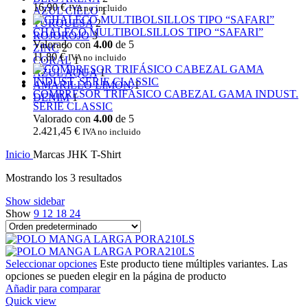
16,90
€
IVA no incluido
AZUL CIELO
1
TURQUESA
2
CHALECO MULTIBOLSILLOS TIPO “SAFARI”
ROJO
ROJO
3
Valorado con
4.00
de 5
ZINC
2
11,80
€
IVA no incluido
CORAL
1
AZUL AQUA
1
AMARILLO LIMON
1
COMPRESOR TRIFÁSICO CABEZAL GAMA INDUST.
DENIM
1
SERIE CLASSIC
Valorado con
4.00
de 5
2.421,45
€
IVA no incluido
Inicio
Marcas
JHK T-Shirt
Mostrando los 3 resultados
Show sidebar
Show
9
12
18
24
Seleccionar opciones
Este producto tiene múltiples variantes. Las
opciones se pueden elegir en la página de producto
Añadir para comparar
Quick view