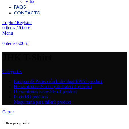
Vitra
FAQS
CONTACTO
Login / Register
0
items
/
0,00
€
Menu
0
items
0,00
€
JHK T-Shirt
Categories
Equipos de Protección Individual EPIS
1 product
Herramienta eléctrica y de batería
1 product
Herramientas neumáticas
1 product
Inicio
161 products
Maquinaria para taller
1 product
Cerrar
Filtra por precio