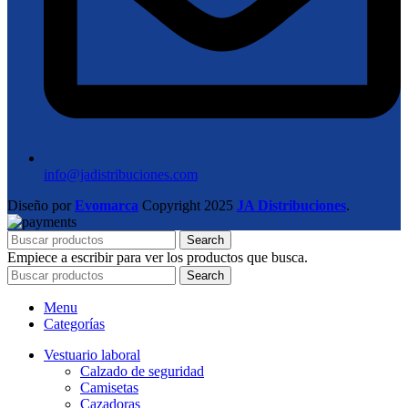
info@jadistribuciones.com
Diseño por
Evomarca
Copyright
2025
JA Distribuciones
.
Search
Empiece a escribir para ver los productos que busca.
Search
Menu
Categorías
Vestuario laboral
Calzado de seguridad
Camisetas
Cazadoras