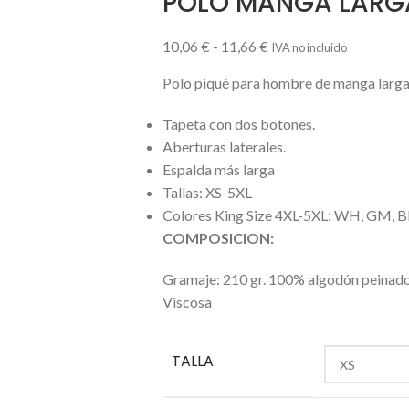
POLO MANGA LARG
10,06
€
-
11,66
€
IVA no incluido
Polo piqué para hombre de manga larga
Tapeta con dos botones.
Aberturas laterales.
Espalda más larga
Tallas: XS-5XL
Colores King Size 4XL-5XL: WH, GM, B
COMPOSICION:
Gramaje: 210 gr. 100% algodón peinad
Viscosa
TALLA