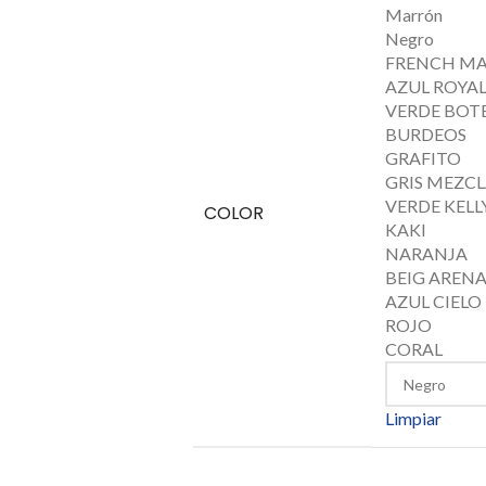
Marrón
Negro
FRENCH M
AZUL ROYAL
VERDE BOT
BURDEOS
GRAFITO
GRIS MEZC
VERDE KELL
COLOR
KAKI
NARANJA
BEIG AREN
AZUL CIELO
ROJO
CORAL
Limpiar