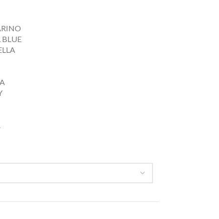
ARINO
 BLUE
ELLA
LA
Y
A