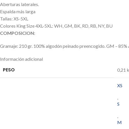
Aberturas laterales.
Espalda más larga
Tallas: XS-5XL
Colores King Size 4XL-5XL: WH, GM, BK, RD, RB, NY, BU
COMPOSICION:
Gramaje: 210 gr. 100% algodón peinado preencogido. GM – 85% 
Información adicional
PESO
0,21 
XS
,
S
,
M