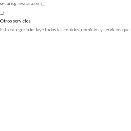
secure.gravatar.com
Otros servicios
Esta categoría incluye todas las cookies, dominios y servicios que
no se incluyen en las otras categorías específicas o que no han
sido categorizadas explícitamente.
Mostrar detalles
shop_per_page
shop_per_row
shop_view
wishlist_cleared_time
woodmart_compare_list
woodmart_recently_viewed_products
woodmart_wishlist_count
woodmart_wishlist_products
yaymail_active_language