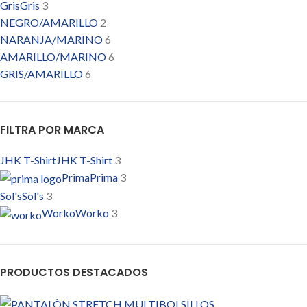
Gris
Gris
3
NEGRO/AMARILLO
2
NARANJA/MARINO
6
AMARILLO/MARINO
6
GRIS/AMARILLO
6
FRENCH MARINO
FRENCH MARINO
3
BEIG CASTAÑO
1
AZUL MARINO
AZUL MARINO
4
FILTRA POR MARCA
AZUL ROYAL BLUE
AZUL ROYAL BLUE
7
CENIZA
2
JHK T-Shirt
JHK T-Shirt
3
AZUL AZZURE
AZUL AZZURE
3
Prima
Prima
3
VERDE BOTELLA
5
Sol's
Sol's
3
BURDEOS
BURDEOS
5
Worko
Worko
3
ROSA FUCSIA
2
GRAFITO
1
GRIS MEZCLA
GRIS MEZCLA
5
PRODUCTOS DESTACADOS
VERDE KELLY
1
KAKI
KAKI
3