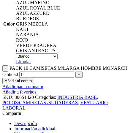
AZUL MARINO
AZUL ROYAL BLUE
AZUL AZZURE
BURDEOS
Color
GRIS MEZCLA
KAKI
NARANJA
ROJO
VERDE PRADERA
GRIS ANTRACITA
Limpiar
PACK 10 CAMISETAS M/LARGA HOMBRE MONARCH
cantidad
Añadir al carrito
Añadir para comparar
Añadir a favoritos
SKU:
306S1420
Categorías:
INDUSTRIA BASE
,
POLOS/CAMISETAS /SUDADERAS
,
VESTUARIO
LABORAL
Compartir:
Descripción
Información adicional