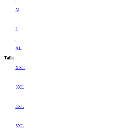
M
,
L
,
XL
Talla
,
XXL
,
3XL
,
4XL
,
5XL