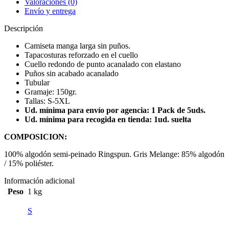
Valoraciones (0)
Envío y entrega
Descripción
Camiseta manga larga sin puños.
Tapacosturas reforzado en el cuello
Cuello redondo de punto acanalado con elastano
Puños sin acabado acanalado
Tubular
Gramaje: 150gr.
Tallas: S-5XL
Ud. mínima para envío por agencia: 1 Pack de 5uds.
Ud. mínima para recogida en tienda: 1ud. suelta
COMPOSICION:
100% algodón semi-peinado Ringspun. Gris Melange: 85% algodón
/ 15% poliéster.
Información adicional
Peso
1 kg
S
,