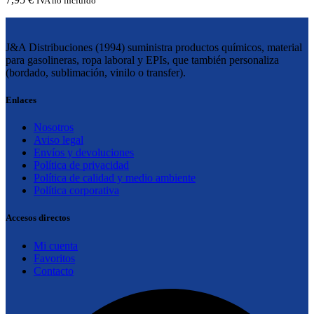
IVA no incluido
J&A Distribuciones (1994) suministra productos químicos, material
para gasolineras, ropa laboral y EPIs, que también personaliza
(bordado, sublimación, vinilo o transfer).
Enlaces
Nosotros
Aviso legal
Envíos y devoluciones
Política de privacidad
Política de calidad y medio ambiente
Política corporativa
Accesos directos
Mi cuenta
Favoritos
Contacto