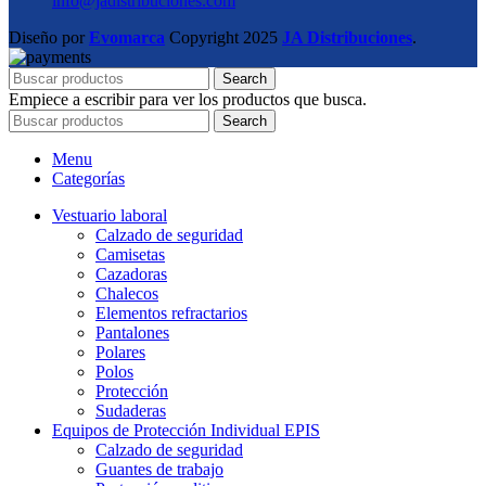
info@jadistribuciones.com
Diseño por
Evomarca
Copyright
2025
JA Distribuciones
.
Search
Empiece a escribir para ver los productos que busca.
Search
Menu
Categorías
Vestuario laboral
Calzado de seguridad
Camisetas
Cazadoras
Chalecos
Elementos refractarios
Pantalones
Polares
Polos
Protección
Sudaderas
Equipos de Protección Individual EPIS
Calzado de seguridad
Guantes de trabajo