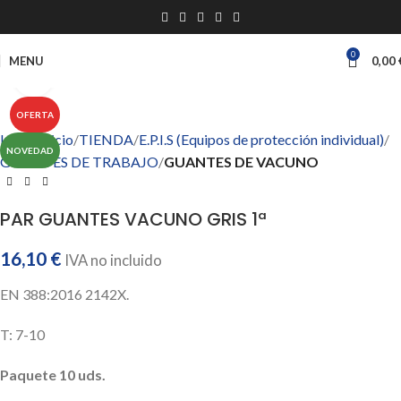
0
MENU
0,00
Click to enlarge
OFERTA
Inicio
Inicio
TIENDA
E.P.I.S (Equipos de protección individual)
NOVEDAD
GUANTES DE TRABAJO
GUANTES DE VACUNO
PAR GUANTES VACUNO GRIS 1ª
16,10
€
IVA no incluido
EN 388:2016 2142X.
T: 7-10
Paquete 10 uds.