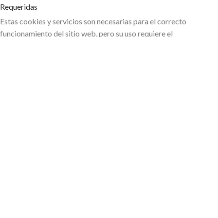
Requeridas
Estas cookies y servicios son necesarias para el correcto
funcionamiento del sitio web, pero su uso requiere el
consentimiento del usuario. Esto puede incluir, pero no se limita a:
pasarelas de pago, servicios de captcha, servicios de reserva
integrados.
Mostrar detalles
cdn.jsdelivr.net
Analíticas
Las cookies de estadísticas recopilan información de uso, lo que
nos permite obtener información sobre cómo interactúan los
visitantes con nuestro sitio web.
Mostrar detalles
_ga
_ga_*
sbjs_current